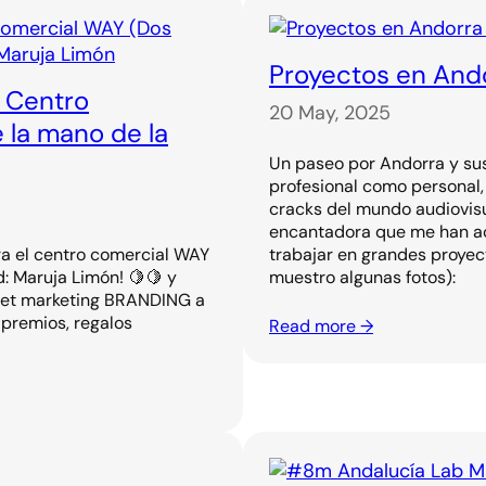
Proyectos en And
l Centro
20 May, 2025
la mano de la
Un paseo por Andorra y su
profesional como personal
cracks del mundo audiovisua
encantadora que me han ac
ra el centro comercial WAY
trabajar en grandes proye
d: Maruja Limón! 🍋🍋 y
muestro algunas fotos):
reet marketing BRANDING a
 premios, regalos
Read more →