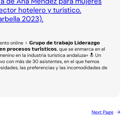
ia de Ana Méndez para mujeres
ctor hotelero y turístico.
arbella 2023).
ine ♀️ 𝗚𝗿𝘂𝗽𝗼 𝗱𝗲 𝘁𝗿𝗮𝗯𝗮𝗷𝗼 𝗟𝗶𝗱𝗲𝗿𝗮𝘇𝗴𝗼
𝗻 𝗲𝗻 𝗽𝗿𝗼𝗰𝗲𝘀𝗼𝘀 𝘁𝘂𝗿𝗶́𝘀𝘁𝗶𝗰𝗼𝘀, que se enmarca en el
enino en la industria turística andaluza» 🔝 Un
vo con más de 30 asistentes, en el que hemos
esidades, las preferencias y las incomodidades de
Next Page
→