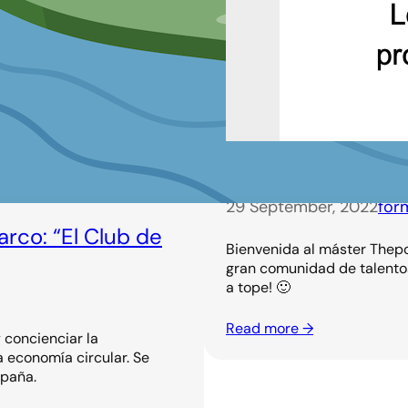
¡Bienvenida Ana!
29 September, 2022
for
rco: “El Club de
Bienvenida al máster Thepo
gran comunidad de talentos
a tope! 🙂
Read more →
 concienciar la
a economía circular. Se
spaña.