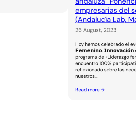
andaluza” Ponenc
empresarias del se
(Andalucía Lab, M
26 August, 2023
Hoy hemos celebrado el evento onl
𝗙𝗲𝗺𝗲𝗻𝗶𝗻𝗼. 𝗜𝗻𝗻𝗼𝘃𝗮𝗰𝗶𝗼́
programa de «Liderazgo fem
encuentro 100% participati
reflexionado sobre las nec
nuestros…
Read more →