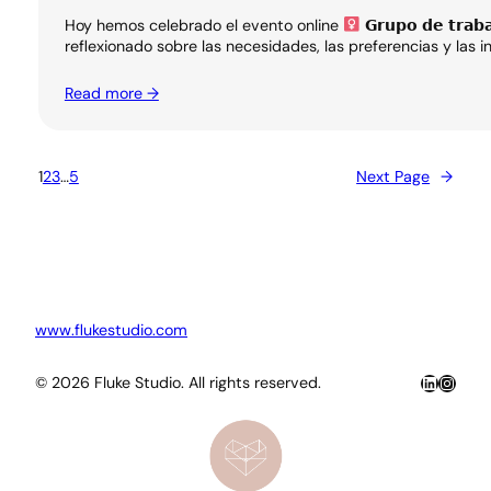
Hoy hemos celebrado el evento online
𝗚𝗿𝘂𝗽𝗼 𝗱𝗲 𝘁𝗿𝗮
reflexionado sobre las necesidades, las preferencias y las
Read more →
1
2
3
…
5
Next Page
→
www.flukestudio.com
LinkedIn
Insta
© 2026 Fluke Studio. All rights reserved.