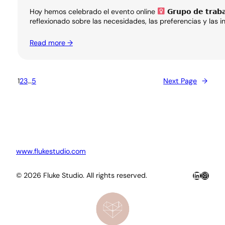
Hoy hemos celebrado el evento online
𝗚𝗿𝘂𝗽𝗼 𝗱𝗲 𝘁𝗿𝗮
reflexionado sobre las necesidades, las preferencias y las
Read more →
1
2
3
…
5
Next Page
→
www.flukestudio.com
LinkedIn
Insta
© 2026 Fluke Studio. All rights reserved.