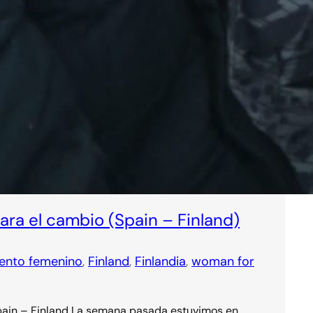
ra el cambio (Spain – Finland)
ento femenino
, 
Finland
, 
Finlandia
, 
woman for
in – Finland La semana pasada estuvimos en