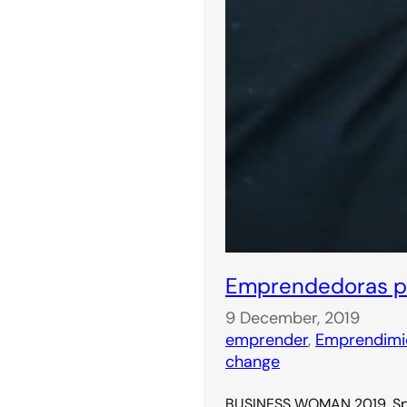
Emprendedoras pa
9 December, 2019
emprender
, 
Emprendimi
change
BUSINESS WOMAN 2019. Spa