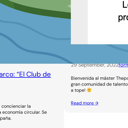
¡Bienvenida Ana!
29 September, 2022
for
rco: “El Club de
Bienvenida al máster Thepo
gran comunidad de talentos
a tope!
Read more →
 concienciar la
a economía circular. Se
spaña.