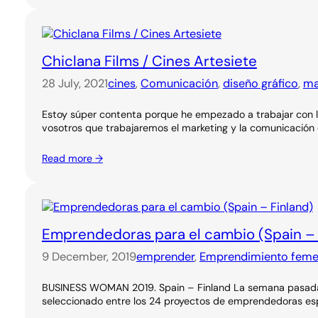
Chiclana Films / Cines Artesiete
28 July, 2021
cines
, 
Comunicación
, 
diseño gráfico
, 
ma
Estoy súper contenta porque he empezado a trabajar con los
vosotros que trabajaremos el marketing y la comunicación d
Read more →
Emprendedoras para el cambio (Spain – 
9 December, 2019
emprender
, 
Emprendimiento feme
BUSINESS WOMAN 2019. Spain – Finland La semana pasada es
seleccionado entre los 24 proyectos de emprendedoras esp