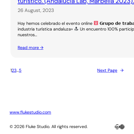
turístico. (Andalucía Lab, Marbella 2023).
26 August, 2023
Hoy hemos celebrado el evento online
𝗚𝗿𝘂𝗽𝗼 𝗱𝗲 𝘁𝗿𝗮
industria turística andaluza»
Un encuentro 100% participa
nuestros…
Read more →
1
2
3
…
5
Next Page
→
www.flukestudio.com
LinkedIn
Insta
© 2026 Fluke Studio. All rights reserved.