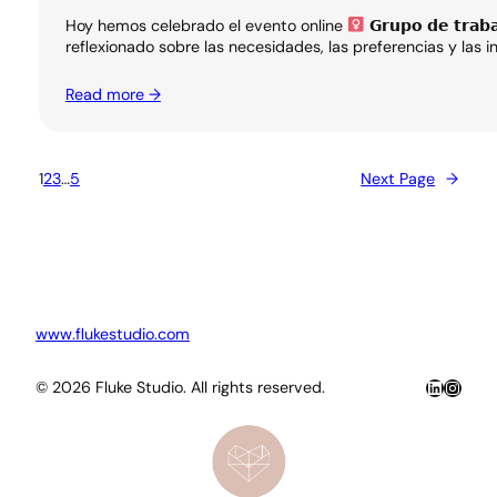
Hoy hemos celebrado el evento online
𝗚𝗿𝘂𝗽𝗼 𝗱𝗲 𝘁𝗿𝗮
reflexionado sobre las necesidades, las preferencias y las
Read more →
1
2
3
…
5
Next Page
→
www.flukestudio.com
LinkedIn
Insta
© 2026 Fluke Studio. All rights reserved.