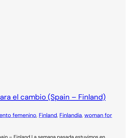
ra el cambio (Spain – Finland)
ento femenino
, 
Finland
, 
Finlandia
, 
woman for
in – Finland La semana pasada estuvimos en