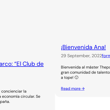
¡Bienvenida Ana!
29 September, 2022
for
rco: “El Club de
Bienvenida al máster Thepo
gran comunidad de talentos
a tope! 🙂
Read more →
 concienciar la
a economía circular. Se
spaña.