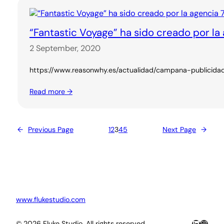
“Fantastic Voyage” ha sido creado por l
2 September, 2020
https://www.reasonwhy.es/actualidad/campana-publicidad-ad
Read more →
←
Previous Page
1
2
3
4
5
Next Page
→
www.flukestudio.com
LinkedIn
Insta
© 2026 Fluke Studio. All rights reserved.