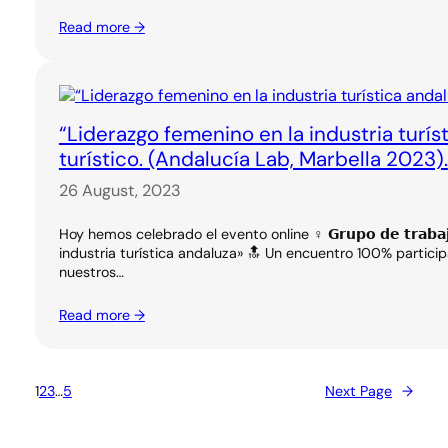
Read more →
“Liderazgo femenino en la industria turí
turístico. (Andalucía Lab, Marbella 2023).
26 August, 2023
Hoy hemos celebrado el evento online ♀️ 𝗚𝗿𝘂𝗽𝗼 𝗱𝗲 𝘁𝗿𝗮𝗯𝗮𝗷𝗼 
industria turística andaluza» 🔝 Un encuentro 100% partici
nuestros…
Read more →
1
2
3
…
5
Next Page
→