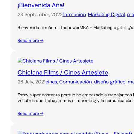
¡Bienvenida Ana!
29 September, 2022
formación
, 
Marketing Digital
, 
má
Bienvenida al máster ThepowerMBA + Marketing digital. ¡¡Y
Read more →
Chiclana Films / Cines Artesiete
28 July, 2021
cines
, 
Comunicación
, 
diseño gráfico
, 
ma
Estoy súper contenta porque he empezado a trabajar con los
vosotros que trabajaremos el marketing y la comunicación d
Read more →