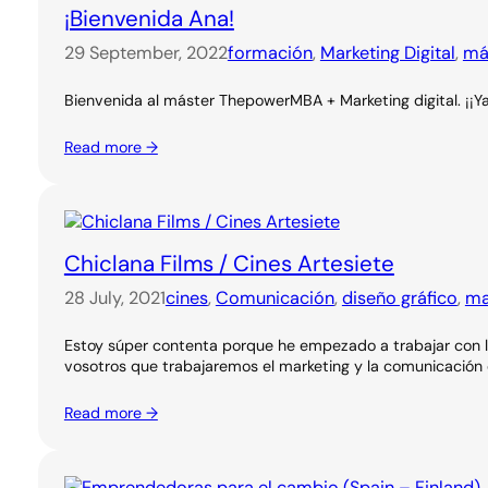
¡Bienvenida Ana!
29 September, 2022
formación
, 
Marketing Digital
, 
má
Bienvenida al máster ThepowerMBA + Marketing digital. ¡¡Y
Read more →
Chiclana Films / Cines Artesiete
28 July, 2021
cines
, 
Comunicación
, 
diseño gráfico
, 
ma
Estoy súper contenta porque he empezado a trabajar con los
vosotros que trabajaremos el marketing y la comunicación d
Read more →