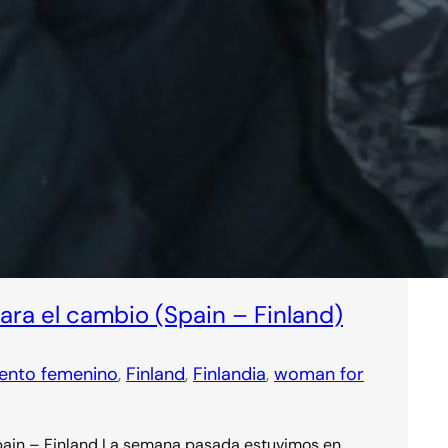
ra el cambio (Spain – Finland)
ento femenino
, 
Finland
, 
Finlandia
, 
woman for
in – Finland La semana pasada estuvimos en