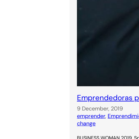
Emprendedoras pa
9 December, 2019
emprender
, 
Emprendimi
change
BUSINESS WOMAN 2019. Spa