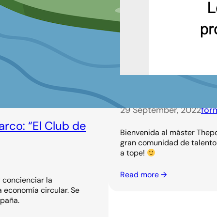
¡Bienvenida Ana!
29 September, 2022
for
rco: “El Club de
Bienvenida al máster Thepo
gran comunidad de talentos
a tope!
Read more →
 concienciar la
a economía circular. Se
spaña.