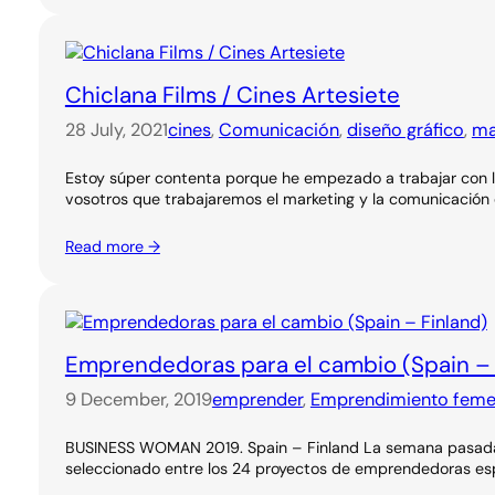
Chiclana Films / Cines Artesiete
28 July, 2021
cines
, 
Comunicación
, 
diseño gráfico
, 
ma
Estoy súper contenta porque he empezado a trabajar con los
vosotros que trabajaremos el marketing y la comunicación d
Read more →
Emprendedoras para el cambio (Spain – 
9 December, 2019
emprender
, 
Emprendimiento feme
BUSINESS WOMAN 2019. Spain – Finland La semana pasada es
seleccionado entre los 24 proyectos de emprendedoras esp