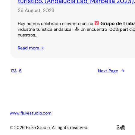
turístico. (Andalucía Lab, Marbella 2023).
26 August, 2023
Hoy hemos celebrado el evento online
𝗚𝗿𝘂𝗽𝗼 𝗱𝗲 𝘁𝗿𝗮
industria turística andaluza»
Un encuentro 100% participa
nuestros…
Read more →
1
2
3
…
5
Next Page
→
www.flukestudio.com
LinkedIn
Insta
© 2026 Fluke Studio. All rights reserved.