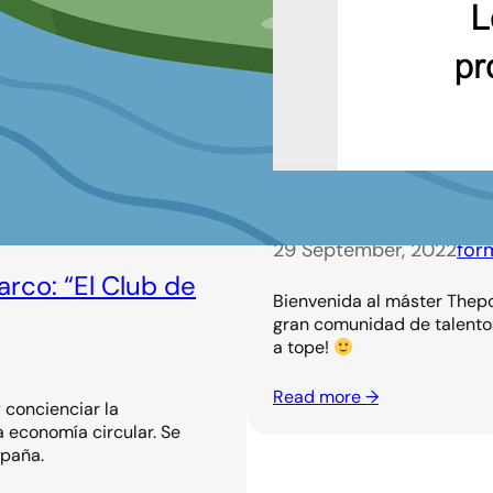
¡Bienvenida Ana!
29 September, 2022
for
rco: “El Club de
Bienvenida al máster Thepo
gran comunidad de talentos
a tope!
Read more →
 concienciar la
a economía circular. Se
spaña.