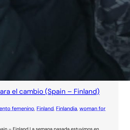
ra el cambio (Spain – Finland)
ento femenino
, 
Finland
, 
Finlandia
, 
woman for
in – Finland La semana pasada estuvimos en