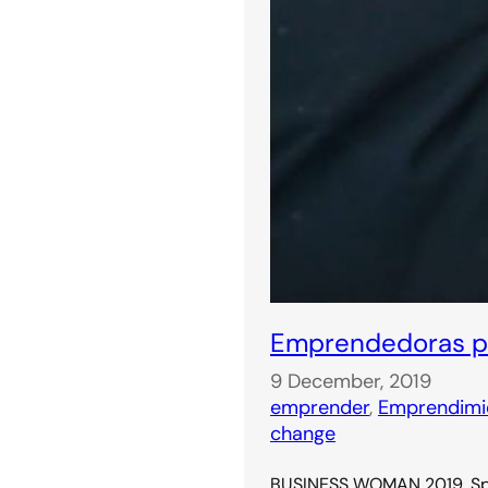
Emprendedoras pa
9 December, 2019
emprender
, 
Emprendimi
change
BUSINESS WOMAN 2019. Spa